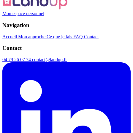
Mon espace personnel
Navigation
Accueil
Mon approche
Ce que je fais
FAQ
Contact
Contact
04 79 26 07 74
contact@landup.fr