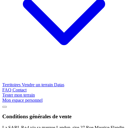
Territoires
Vendre un terrain
Datas
FAQ
Contact
Tester mon terrain
Mon espace personnel
Conditions générales de vente
Conseils
La SARL R+4 via sa marque Landup, sise 27 Rue Maurice Flandin